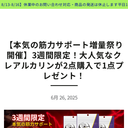
類似商品
コンテンツにスキッ
8/13-8/16】休業中のお問い合わせ対応・商品の発送は休止します
平日1
ト
プする
【本気の筋力サポート増量祭り
開催】3週間限定！大人気なク
レアルカリンが2点購入で1点プ
レゼント！
6月 26, 2025