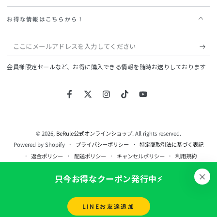
お得な情報はこちらから！
こ
こ
会員様限定セールなど、お得に購入できる情報を随時お送りしております
に
メ
Facebook
Twitter
Instagram
TikTok
YouTube
ー
ル
ア
© 2026,
BeRule公式オンラインショップ
. All rights reserved.
Powered by Shopify
プライバシーポリシー
特定商取引法に基づく表記
ド
返金ポリシー
配送ポリシー
キャンセルポリシー
利用規約
レ
連絡先情報
只今お得なクーポン発行中⚡️
ス
を
LINEお友達追加
入