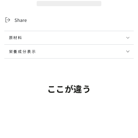
度
度
85%
85%
フ
フ
Share
ィ
ィ
ッ
ッ
原材料
シ
シ
ュ
ュ
栄養成分表示
オ
オ
イ
イ
ル
ル
の
の
数
数
ここが違う
量
量
を
を
減
増
ら
や
す
す