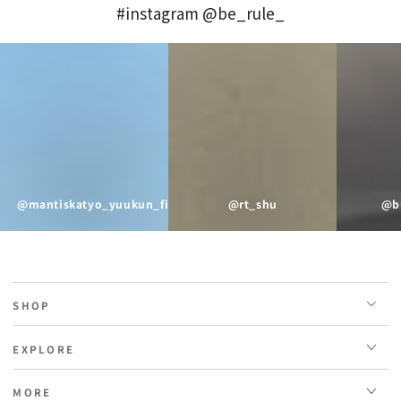
#instagram @be_rule_
@mantiskatyo_yuukun_fit_
@rt_shu
@b
SHOP
EXPLORE
MORE