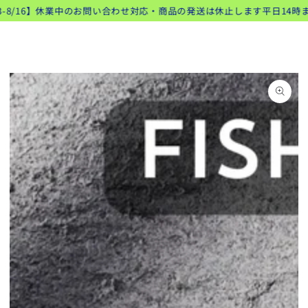
類似商品
コンテンツにスキッ
8/16】休業中のお問い合わせ対応・商品の発送は休止します
平日14時までの
ト
プする
商品の情報にスキップ
する
モ
ダ
ー
ル
で
1
メ
デ