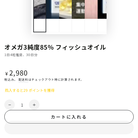
オメガ3純度85% フィッシュオイル
1日4粒推奨、30日分
2,980
定
¥
価
税込み。
配送料
はチェックアウト時に計算されます。
購入すると29 ポイントを獲得
数
オ
オ
量
メ
メ
カートに入れる
ガ
ガ
3
3
純
純