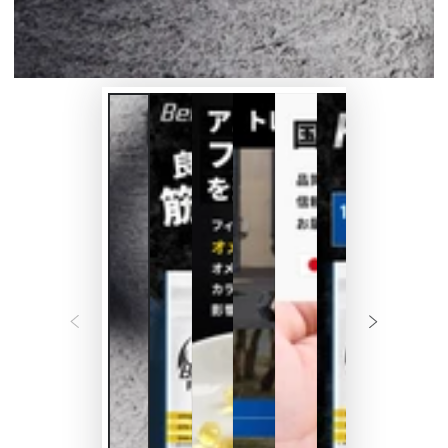
ィ
ア
を
開
く