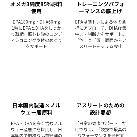
オメガ3純度85%原料
トレーニングパフォ
使用
ーマンスの底上げ
EPA180mg・DHA60mg
EPAは筋トレによる体の負
1粒にEPAとDHAをしっか
担にアプローチ、DHAは集
り凝縮。筋トレ後のコンデ
中力・判断力をサポート。
ィショニングや体のめぐり
「体」と「頭」両面からア
をサポート
スリートを支える設計
日本国内製造×ノル
アスリートのための
ウェー産原料
設計思想
EPA・DHAを多く含むノル
「日常の健康サポート」だ
ウェー産魚油を採用し、日
けでなく、「競技で最高の
本国内で厳格な品質管理の
パフォーマンスを発揮す