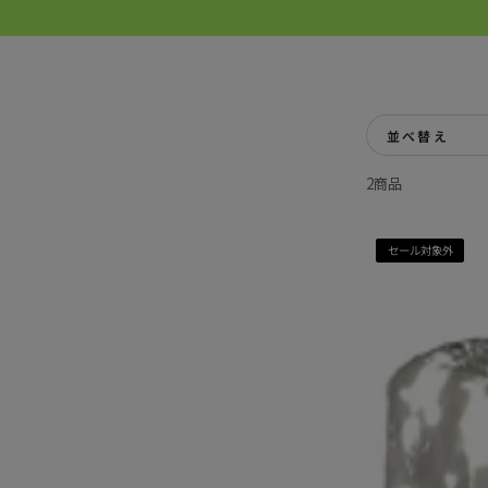
Be
コンテンツにスキッ
類似商品
プする
並べ替え
2商品
セール対象外