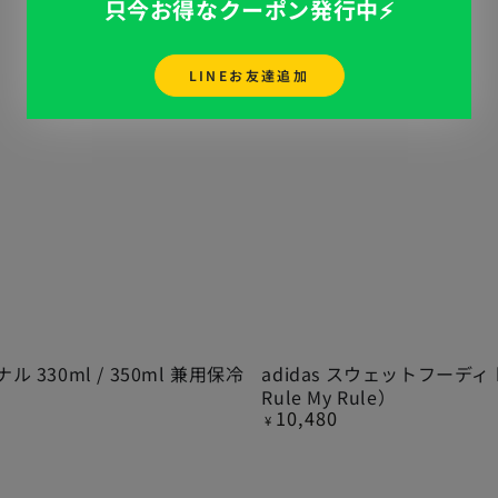
只今お得なクーポン発行中⚡️
LINEお友達追加
adidas
ル 330ml / 350ml 兼用保冷
adidas スウェットフーディ b
Rule My Rule）
ス
10,480
定
¥
ウ
価
ェ
ッ