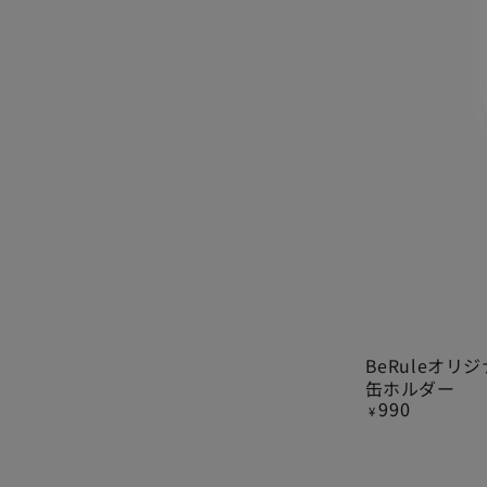
BeRule
BeRuleオリジナ
缶ホルダー
オ
990
定
¥
リ
価
ジ
ナ