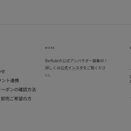
ト
フ
ー
デ
ィ
by
MORE
BeRule（Be
BeRuleの公式アンバサダー募集中！
Rule
詳しくは
公式インスタ
をご覧くださ
わせ
My
い。
カウント連携
Rule）
クーポンの確認方法
・卸売ご希望の方
.