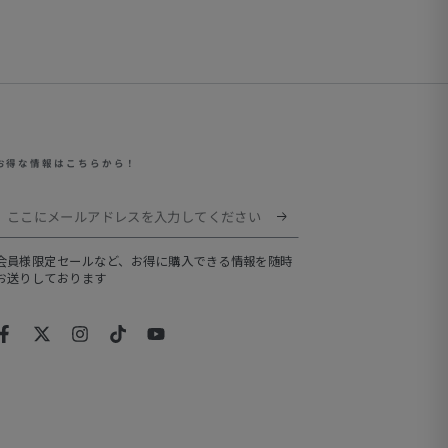
お得な情報はこちらから！
こ
こ
会員様限定セールなど、お得に購入できる情報を随時
に
お送りしております
メ
ー
Facebook
Twitter
Instagram
TikTok
YouTube
ル
ア
ド