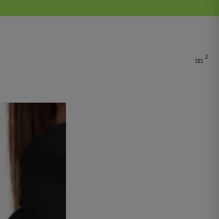
ー
SS
ト
2