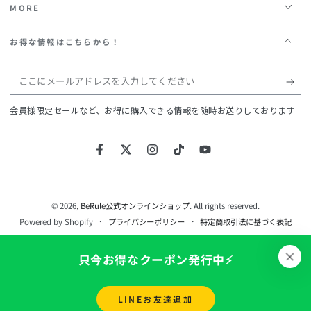
MORE
お得な情報はこちらから！
こ
こ
会員様限定セールなど、お得に購入できる情報を随時お送りしております
に
メ
Facebook
Twitter
Instagram
TikTok
YouTube
ー
ル
ア
© 2026,
BeRule公式オンラインショップ
. All rights reserved.
Powered by Shopify
プライバシーポリシー
特定商取引法に基づく表記
ド
返金ポリシー
配送ポリシー
キャンセルポリシー
利用規約
レ
連絡先情報
只今お得なクーポン発行中⚡️
ス
を
LINEお友達追加