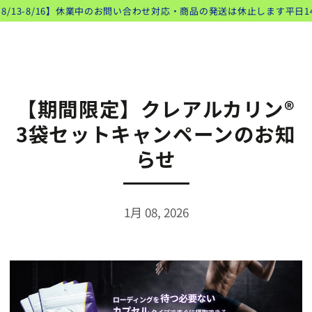
類似商品
コンテンツにスキッ
8/13-8/16】休業中のお問い合わせ対応・商品の発送は休止します
平日1
ト
プする
【期間限定】クレアルカリン®
3袋セットキャンペーンのお知
らせ
1月 08, 2026