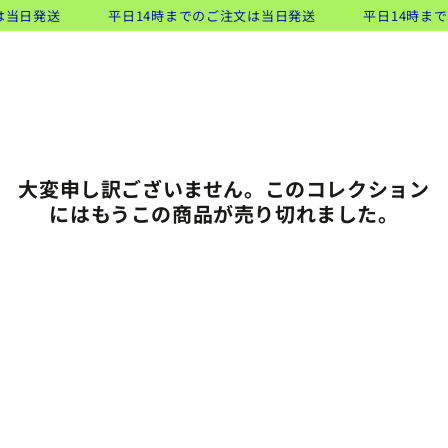
類似商品
コンテンツにスキッ
は当日発送
平日14時までのご注文は当日発送
平日14時ま
ト
プする
大変申し訳ございません。このコレクション
にはもうこの商品が売り切れました。