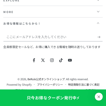
EXPLORE
MORE
お得な情報はこちらから！
こ
こ
会員様限定セールなど、お得に購入できる情報を随時お送りしております
に
メ
Facebook
Twitter
Instagram
TikTok
YouTube
ー
ル
ア
© 2026,
BeRule公式オンラインショップ
. All rights reserved.
Powered by Shopify
プライバシーポリシー
特定商取引法に基づく表記
ド
返金ポリシー
配送ポリシー
キャンセルポリシー
利用規約
レ
連絡先情報
只今お得なクーポン発行中⚡️
ス