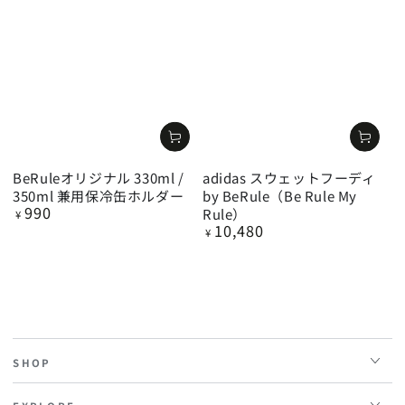
BeRuleオリジナル 330ml /
adidas スウェットフーディ
350ml 兼用保冷缶ホルダー
by BeRule（Be Rule My
990
定
Rule）
¥
10,480
価
定
¥
価
SHOP