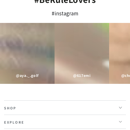
#instagram
@aya._.golf
@617emi
@cho
SHOP
EXPLORE