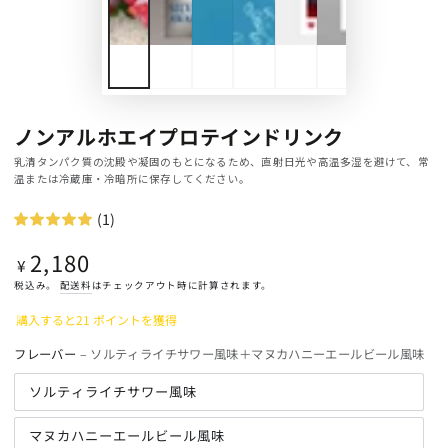
ノンアルホエイプロテインドリンク
乳清タンパク質の沈殿や凝固のもとになるため、直射日光や高温多湿を避けて、常
温または冷蔵庫・冷暗所に保存してください。
(1)
2,180
定
¥
価
税込み。
配送料
はチェックアウト時に計算されます。
購入すると21 ポイントを獲得
フレーバー
– ソルティライチサワー風味＋マヌカハニーエールビール風味
ソルティライチサワー風味
マヌカハニーエールビール風味