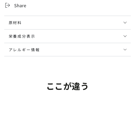
ル
ル
る
れ
か
Share
て
ホ
ホ
販
い
売
る
エ
エ
で
か
き
イ
イ
販
原材料
ま
売
せ
プ
プ
で
ん
き
ロ
ロ
栄養成分表示
ま
せ
テ
テ
ん
イ
イ
アレルギー情報
ン
ン
ド
ド
リ
リ
ン
ン
ここが違う
ク
ク
の
の
数
数
量
量
を
を
減
増
ら
や
す
す