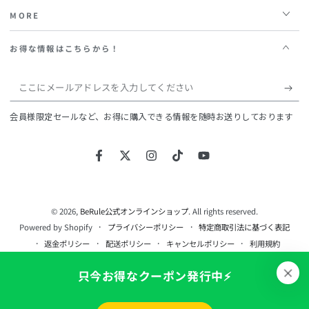
MORE
お得な情報はこちらから！
こ
こ
会員様限定セールなど、お得に購入できる情報を随時お送りしております
に
メ
Facebook
Twitter
Instagram
TikTok
YouTube
ー
ル
ア
© 2026,
BeRule公式オンラインショップ
. All rights reserved.
Powered by Shopify
プライバシーポリシー
特定商取引法に基づく表記
ド
返金ポリシー
配送ポリシー
キャンセルポリシー
利用規約
レ
連絡先情報
只今お得なクーポン発行中⚡️
ス
を