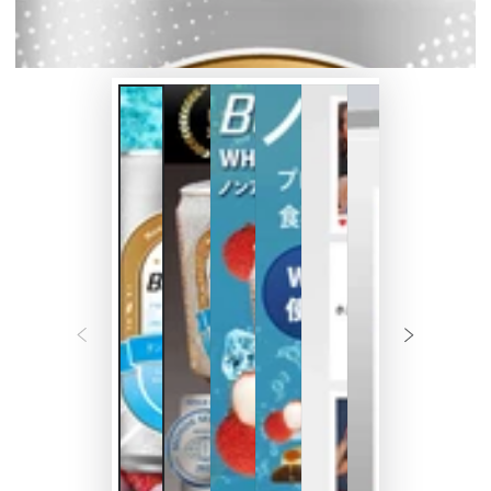
ィ
ア
を
開
く