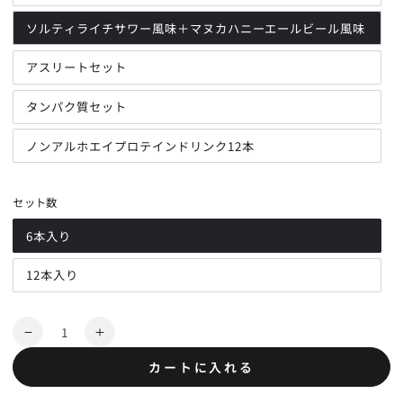
ソルティライチサワー風味＋マヌカハニーエールビール風味
アスリートセット
タンパク質セット
ノンアルホエイプロテインドリンク12本
セット数
6本入り
バ
リ
エ
12本入り
ー
バ
シ
リ
ョ
エ
ン
ー
は
シ
数
売
ョ
ノ
ノ
り
ン
量
切
は
ン
ン
カートに入れる
れ
売
て
ア
ア
り
い
切