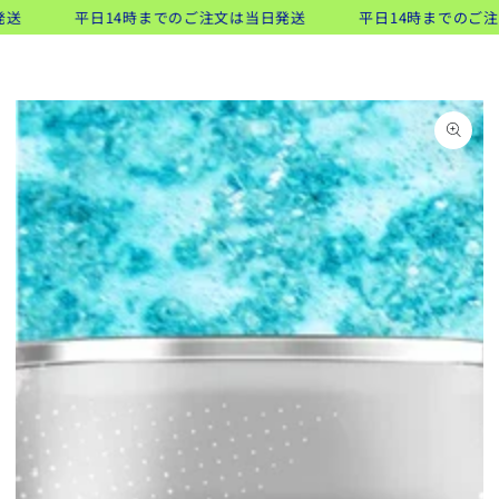
類似商品
コンテンツにスキッ
平日14時までのご注文は当日発送
平日14時までのご注文は
ト
プする
商品の情報にスキップ
する
モ
ダ
ー
ル
で
1
メ
デ