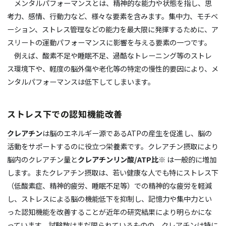
メンタルパフォーマンスとは、精神的な能力や状態を指し、思
考力、感情、行動力など、様々な要素を含みます。集中力、モチベ
ーション、ストレス管理などの能力を最大限に発揮するために、ア
スリートの運動パフォーマンスに影響を与える要素の一つです。
例えば、酸素不足や睡眠不足、過酷なトレーニング等のストレ
ス環境下や、軽度の脳外傷や老化等の特定の慢性的要因により、メ
ンタルパフォーマンスは低下してしまいます。
ストレス下での認知機能改善
クレアチン
は脳のエネルギー源であるATPの産生を促進し、脳の
活動をサポートするのに役立つ栄養素です。クレアチン摂取により
脳内のクレアチン量と
クレアチンリン酸/ATP比※
は一般的に増加
します。またクレアチン摂取は、若い健康な人でも特にストレス下
（低酸素症、精神的疲労、睡眠不足等）での精神的な疲労を軽減
し、ストレスによる脳の機能低下を抑制し、記憶力や集中力とい
った認知機能を改善することが近年の研究結果により明らかにな
っています。試験数はまだ限られているものの、クレアチンは特に