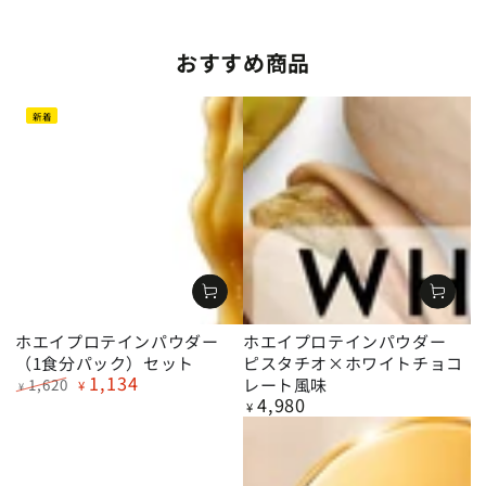
おすすめ商品
新着
ホエイプロテインパウダー
ホエイプロテインパウダー
（1食分パック）セット
ピスタチオ×ホワイトチョコ
1,134
レート風味
1,620
¥
¥
4,980
定
特
定
¥
価
価
価