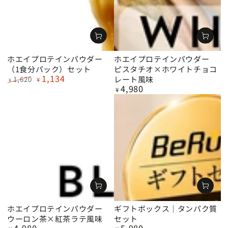
ホエイプロテインパウダー
ホエイプロテインパウダー
（1食分パック）セット
ピスタチオ×ホワイトチョコ
1,134
レート風味
1,620
¥
¥
4,980
定
特
定
¥
価
価
価
ホエイプロテインパウダー
ギフトボックス｜タンパク質
ウーロン茶×紅茶ラテ風味
セット