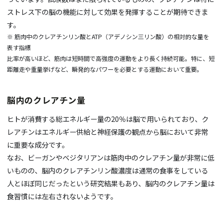
ストレス下の脳の機能に対して効果を発揮することが期待できま
す。
※ 筋肉中のクレアチンリン酸とATP（アデノシン三リン酸）の相対的な量を
表す指標
比率が高いほど、筋肉は短時間で高強度の運動をより長く持続可能。特に、短
距離走や重量挙げなど、瞬発的なパワーを必要とする運動において重要。
脳内のクレアチン量
ヒトが消費する総エネルギー量の20％は脳で用いられており、ク
レアチンはエネルギー供給と神経保護の観点から脳において非常
に重要な成分です。
なお、ビーガンやベジタリアンは筋肉中のクレアチン量が非常に低
いものの、脳内のクレアチンリン酸濃度は通常の食事をしている
人とほぼ同じだったという研究結果もあり、脳内のクレアチン量は
食習慣には左右されないようです。