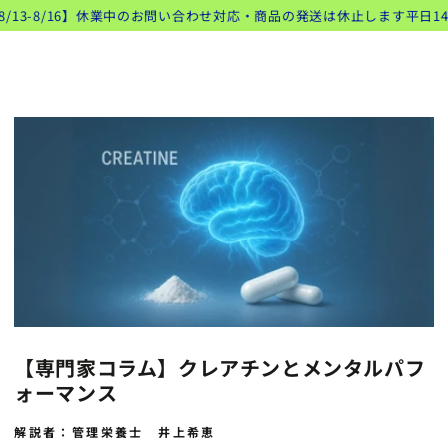
類似商品
コンテンツにスキッ
/13-8/16】休業中のお問い合わせ対応・商品の発送は休止します
平日14
ト
プする
【専門家コラム】クレアチンとメンタルパフ
ォーマンス
解説者：管理栄養士 井上希恵