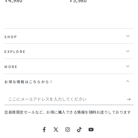
4,980
5,980
定
定
¥
¥
価
価
SHOP
EXPLORE
MORE
お得な情報はこちらから！
こ
こ
会員様限定セールなど、お得に購入できる情報を随時お送りしております
に
メ
Facebook
Twitter
Instagram
TikTok
YouTube
ー