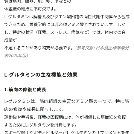
質は筋肉、臓器、肌、髪、爪などの
体組織の維持に不可欠です。
L-
グルタミンは解糖系及びクエン酸回路の両性代謝中間体から合成
できるため、栄養学的には非必須アミノ酸とされています。しか
し、特定の状況（怪我、ストレス、病気など）では、体内での合
成量が
不足することがあり補充が必要です。
(参考文献: 日本食品標準成分
表2020年版)
L-
グルタミンの主な機能と効果
1.筋肉の修復と成長
L-
グルタミンは、筋肉組織の主要なアミノ酸の一つで、特に筋
肉の修復や成長に関与します。
運動後や手術後、怪我の回復期には、体が損傷した筋繊維を修復
するために
L-
グルタミンを消費します。
スポーツ選手やボディビルダーが
L-
グルタミンのサプリメントを使