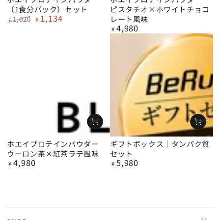
（1食分パック）セット
ピスタチオ×ホワイトチョコ
1,134
レート風味
1,620
¥
¥
4,980
定
特
定
¥
価
価
価
ホエイプロテインパウダー
ギフトボックス｜タンパク質
ウーロン茶×紅茶ラテ風味
セット
4,980
5,980
定
定
¥
¥
価
価