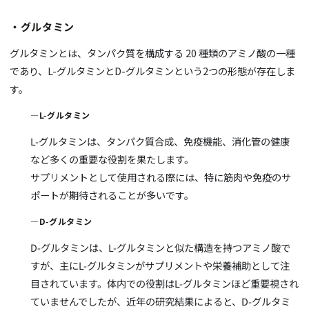
・グルタミン
グルタミンとは、タンパク質を構成する 20 種類のアミノ酸の一種
であり、
L-
グルタミンと
D-
グルタミンという
2
つの形態が存在しま
す。
―
L-
グルタミン
L-
グルタミンは、タンパク質合成、免疫機能、消化管の健康
など多くの重要な役割を果たします。
サプリメントとして使用される際には、特に筋肉や免疫のサ
ポートが期待されることが多いです。
―
D-
グルタミン
D-
グルタミンは、
L-
グルタミンと似た構造を持つアミノ酸で
すが、主に
L-
グルタミンがサプリメントや栄養補助として注
目されています。体内での役割は
L-
グルタミンほど重要視され
ていませんでしたが、近年の研究結果によると、D-グルタミ