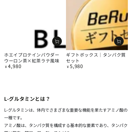
ホエイプロテインパウダー
ギフトボックス｜タンパク質
ウーロン茶×紅茶ラテ風味
セット
4,980
5,980
定
定
¥
¥
価
価
L-
グルタミンとは？
L-
グルタミンは、体内でさまざまな重要な機能を果たすアミノ酸の
一種です。
アミノ酸は、タンパク質を構成する基本的な要素であり、タンパク