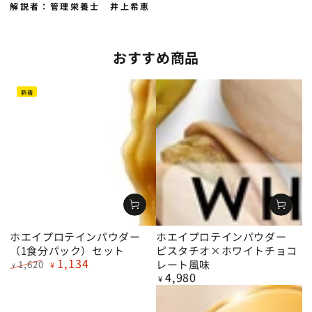
解説者：管理栄養士 井上希恵
おすすめ商品
新着
ホエイプロテインパウダー
ホエイプロテインパウダー
（1食分パック）セット
ピスタチオ×ホワイトチョコ
1,134
レート風味
1,620
¥
¥
4,980
定
特
定
¥
価
価
価