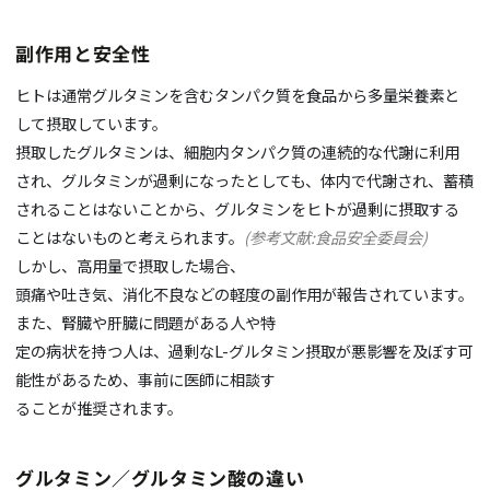
副作用と安全性
ヒトは通常グルタミンを含むタンパク質を食品から多量栄養素と
して摂取しています。
摂取したグルタミンは、細胞内タンパク質の連続的な代謝に利用
され、グルタミンが過剰になったとしても、体内で代謝され、蓄積
されることはないことから、グルタミンをヒトが過剰に摂取する
ことはないものと考えられます。
(参考文献:食品安全委員会)
しかし、高用量で摂取した場合、
頭痛や吐き気、消化不良などの軽度の副作用が報告されています。
また、腎臓や肝臓に問題がある人や特
定の病状を持つ人は、過剰な
L-
グルタミン摂取が悪影響を及ぼす可
能性があるため、事前に医師に相談す
ることが推奨されます。
グルタミン／グルタミン酸の違い