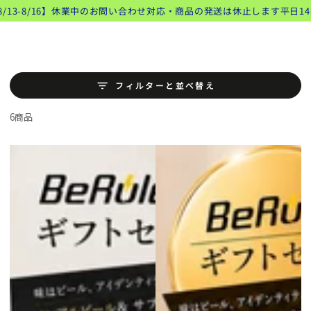
類似商品
コンテンツにスキッ
13-8/16】休業中のお問い合わせ対応・商品の発送は休止します
平日14時ま
ト
プする
フィルターと並べ替え
6商品